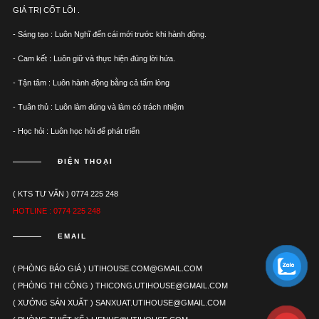
GIÁ TRỊ CỐT LÕI .
- Sáng tạo : Luôn Nghĩ đến cái mới trước khi hành động.
- Cam kết : Luôn giữ và thực hiện đúng lời hứa.
- Tận tâm : Luôn hành động bằng cả tấm lòng
- Tuân thủ : Luôn làm đúng và làm có trách nhiệm
- Học hỏi : Luôn học hỏi để phát triển
ĐIỆN THOẠI
( KTS TƯ VẤN ) 0774 225 248
HOTLINE : 0774 225 248
EMAIL
( PHÒNG BÁO GIÁ ) UTIHOUSE.COM@GMAIL.COM
( PHÒNG THI CÔNG ) THICONG.UTIHOUSE@GMAIL.COM
( XƯỞNG SẢN XUẤT ) SANXUAT.UTIHOUSE@GMAIL.COM