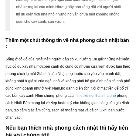
nhà tương lai của mình.Nhưng hãy nhớ rằng đồi với người nhật
thì dù diện tích nhà nhỏ nhưng họ vẫn chừa một khoảng không
gian cho cây xanh, sân vườn.
Thêm một chút thông tin về nhà phong cách nhật bản
:
Sống ở cố đô của Nhật nên người dân có xu hướng lưu giữ những nét kiến
trúc cổ dù xây nhà mới,bên cạnh đó cũng có những cửa tiệm được làm theo
phong cách lạ mắt.Giá nhà của Nhật phụ thuộc chủ yếu vào mảnh đất,
không phải ở giá trị của ngôi nhà và không phải hộ gia đình nào có nhà phố
cũng kinh doanh như ở Việt Nam,họ dành diện tích ít ỏi ở mặt tiền để bố trí
các bồn cây xanh.Nhìn chung, phong cách
thiết kế nội thất nhà phố
phong
cách Nhật Bản mang lại vẻ đẹp hoàn mỹ cho không gian sống của gia đình
bạn, tạo cảm giác ấm cúng, sạch sẽ thoáng mát và dễ chịu khi bạn bước
chân vào.
Nếu bạn thích nhà phong cách nhật thì hãy liên
hệ với chúng tôi!