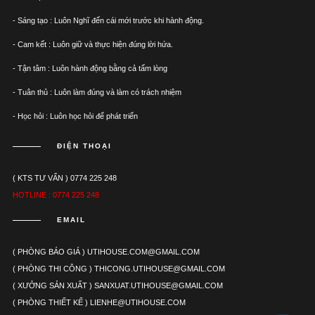
- Sáng tạo : Luôn Nghĩ đến cái mới trước khi hành động.
- Cam kết : Luôn giữ và thực hiện đúng lời hứa.
- Tận tâm : Luôn hành động bằng cả tấm lòng
- Tuân thủ : Luôn làm đúng và làm có trách nhiệm
- Học hỏi : Luôn học hỏi để phát triển
ĐIỆN THOẠI
( KTS TƯ VẤN ) 0774 225 248
HOTLINE : 0774 225 248
EMAIL
( PHÒNG BÁO GIÁ ) UTIHOUSE.COM@GMAIL.COM
( PHÒNG THI CÔNG ) THICONG.UTIHOUSE@GMAIL.COM
( XƯỞNG SẢN XUẤT ) SANXUAT.UTIHOUSE@GMAIL.COM
( PHÒNG THIẾT KẾ ) LIENHE@UTIHOUSE.COM