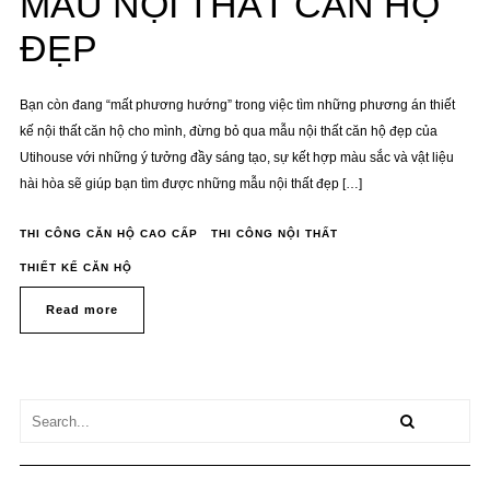
MẪU NỘI THẤT CĂN HỘ
ĐẸP
Bạn còn đang “mất phương hướng” trong việc tìm những phương án thiết
kế nội thất căn hộ cho mình, đừng bỏ qua mẫu nội thất căn hộ đẹp của
Utihouse với những ý tưởng đầy sáng tạo, sự kết hợp màu sắc và vật liệu
hài hòa sẽ giúp bạn tìm được những mẫu nội thất đẹp […]
THI CÔNG CĂN HỘ CAO CẤP
THI CÔNG NỘI THẤT
THIẾT KẾ CĂN HỘ
Read more