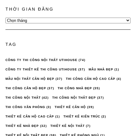
THỜI GIAN ĐĂNG
Thời
Gian
Đăng
TAG
CÔNG TY THI CÔNG NỘI THẤT UTIHOUSE
(74)
CÔNG TY THIẾT KẾ THI CÔNG UTIHOUSE
(37)
MẪU NHÀ ĐẸP
(1)
MẪU NỘI THẤT CĂN HỘ ĐẸP
(37)
THI CÔNG CĂN HỘ CAO CẤP
(4)
THI CÔNG CĂN HỘ ĐẸP
(37)
THI CÔNG NHÀ ĐẸP
(35)
THI CÔNG NỘI THẤT
(42)
THI CÔNG NỘI THẤT ĐẸP
(37)
THI CÔNG VĂN PHÒNG
(3)
THIẾT KẾ CĂN HỘ
(39)
THIẾT KẾ CĂN HỘ CAO CẤP
(1)
THIẾT KẾ KIẾN TRÚC
(2)
THIẾT KẾ NHÀ ĐẸP
(32)
THIẾT KẾ NỘI THẤT
(7)
THIẾT KẾ NỘI THẤT ĐẸP
(38)
THIẾT KẾ PHÒNG NGỦ
(1)