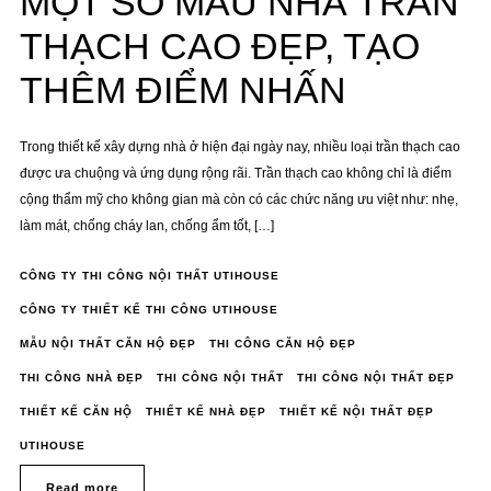
MỘT SỐ MẪU NHÀ TRẦN
ĐẸP,
TẠO
THÊM
THẠCH CAO ĐẸP, TẠO
ĐIỂM
NHẤN
THÊM ĐIỂM NHẤN
Trong thiết kế xây dựng nhà ở hiện đại ngày nay, nhiều loại trần thạch cao
được ưa chuộng và ứng dụng rộng rãi. Trần thạch cao không chỉ là điểm
cộng thẩm mỹ cho không gian mà còn có các chức năng ưu việt như: nhẹ,
làm mát, chống cháy lan, chống ẩm tốt, […]
CÔNG TY THI CÔNG NỘI THẤT UTIHOUSE
CÔNG TY THIẾT KẾ THI CÔNG UTIHOUSE
MẪU NỘI THẤT CĂN HỘ ĐẸP
THI CÔNG CĂN HỘ ĐẸP
THI CÔNG NHÀ ĐẸP
THI CÔNG NỘI THẤT
THI CÔNG NỘI THẤT ĐẸP
THIẾT KẾ CĂN HỘ
THIẾT KẾ NHÀ ĐẸP
THIẾT KẾ NỘI THẤT ĐẸP
UTIHOUSE
Read more