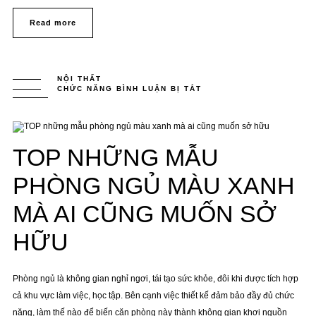
Read more
NỘI THẤT
CHỨC NĂNG BÌNH LUẬN BỊ TẮT
Ở
TOP
NHỮNG
MẪU
PHÒNG
NGỦ
MÀU
TOP NHỮNG MẪU
XANH
MÀ
AI
CŨNG
PHÒNG NGỦ MÀU XANH
MUỐN
SỞ
HỮU
MÀ AI CŨNG MUỐN SỞ
HỮU
Phòng ngủ là không gian nghỉ ngơi, tái tạo sức khỏe, đôi khi được tích hợp
cả khu vực làm việc, học tập. Bên cạnh việc thiết kế đảm bảo đầy đủ chức
năng, làm thế nào để biến căn phòng này thành không gian khơi nguồn