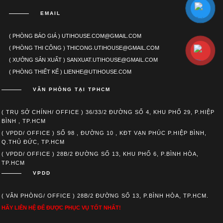
EMAIL
( PHÒNG BÁO GIÁ ) UTIHOUSE.COM@GMAIL.COM
( PHÒNG THI CÔNG ) THICONG.UTIHOUSE@GMAIL.COM
( XƯỞNG SẢN XUẤT ) SANXUAT.UTIHOUSE@GMAIL.COM
( PHÒNG THIẾT KẾ ) LIENHE@UTIHOUSE.COM
VĂN PHÒNG TẠI TPHCM
( TRỤ SỞ CHÍNH/ OFFICE ) 36/33/2 ĐƯỜNG SỐ 4, KHU PHỐ 29, P.HIỆP
BÌNH , TP.HCM
( VPDD/ OFFICE ) SỐ 98 , ĐƯỜNG 10 , KĐT VẠN PHÚC P.HIỆP BÌNH,
Q.THỦ ĐỨC, TP.HCM
( VPDD/ OFFICE ) 28B/2 ĐƯỜNG SỐ 13, KHU PHỐ 6, P.BÌNH HÒA,
TP.HCM
VPDD
( VĂN PHÒNG/ OFFICE ) 28B/2 ĐƯỜNG SỐ 13, P.BÌNH HÒA, TP.HCM.
HÃY LIÊN HỆ ĐỂ ĐƯỢC PHỤC VỤ TỐT NHẤT!