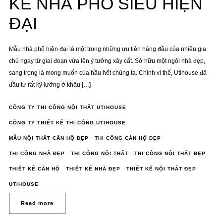
KẾ NHÀ PHỐ SIÊU HIỆN
ĐẠI
Mẫu nhà phố hiện đại là một trong những ưu tiên hàng đầu của nhiều gia
chủ ngay từ giai đoạn vừa lên ý tưởng xây cất. Sở hữu một ngôi nhà đẹp,
sang trọng là mong muốn của hầu hết chúng ta. Chính vì thế, Utihouse đã
đầu tư rất kỹ lưỡng ở khâu […]
CÔNG TY THI CÔNG NỘI THẤT UTIHOUSE
CÔNG TY THIẾT KẾ THI CÔNG UTIHOUSE
MẪU NỘI THẤT CĂN HỘ ĐẸP
THI CÔNG CĂN HỘ ĐẸP
THI CÔNG NHÀ ĐẸP
THI CÔNG NỘI THẤT
THI CÔNG NỘI THẤT ĐẸP
THIẾT KẾ CĂN HỘ
THIẾT KẾ NHÀ ĐẸP
THIẾT KẾ NỘI THẤT ĐẸP
UTIHOUSE
Read more