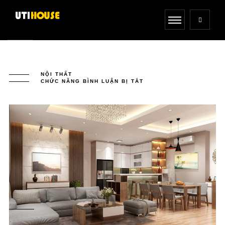
NỘI THẤT
CHỨC NĂNG BÌNH LUẬN BỊ TẮT
Ở
THIẾT
KẾ
NỘI
THẤT
BIỆT
THỰ
PHONG
CÁCH
HIỆN
ĐẠI
ĐẸP
NHẤT
NĂM
2021