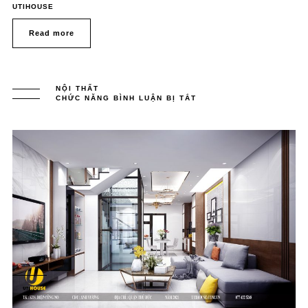
UTIHOUSE
Read more
NỘI THẤT
CHỨC NĂNG BÌNH LUẬN BỊ TẮT
Ở
MẪU
THIẾT
KẾ
NỘI
THẤT
CHUNG
CƯ
70M2
SIÊU
HIỆN
ĐẠI