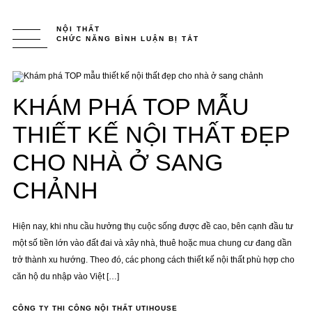
NỘI THẤT
CHỨC NĂNG BÌNH LUẬN BỊ TẮT
Ở
KHÁM
PHÁ
TOP
MẪU
THIẾT
KẾ
KHÁM PHÁ TOP MẪU
NỘI
THẤT
ĐẸP
CHO
THIẾT KẾ NỘI THẤT ĐẸP
NHÀ
Ở
SANG
CHO NHÀ Ở SANG
CHẢNH
CHẢNH
Hiện nay, khi nhu cầu hưởng thụ cuộc sống được đề cao, bên cạnh đầu tư
một số tiền lớn vào đất đai và xây nhà, thuê hoặc mua chung cư đang dần
trở thành xu hướng. Theo đó, các phong cách thiết kế nội thất phù hợp cho
căn hộ du nhập vào Việt […]
CÔNG TY THI CÔNG NỘI THẤT UTIHOUSE