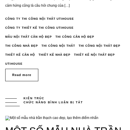
cảm hứng cũng là câu hỏi chung của […]
CÔNG TY THI CÔNG NỘI THẤT UTIHOUSE
CÔNG TY THIẾT KẾ THI CÔNG UTIHOUSE
MẪU NỘI THẤT CĂN HỘ ĐẸP
THI CÔNG CĂN HỘ ĐẸP
THI CÔNG NHÀ ĐẸP
THI CÔNG NỘI THẤT
THI CÔNG NỘI THẤT ĐẸP
THIẾT KẾ CĂN HỘ
THIẾT KẾ NHÀ ĐẸP
THIẾT KẾ NỘI THẤT ĐẸP
UTIHOUSE
Read more
KIẾN TRÚC
CHỨC NĂNG BÌNH LUẬN BỊ TẮT
Ở
MỘT
SỐ
MẪU
NHÀ
TRẦN
THẠCH
CAO