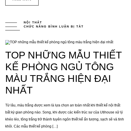
NỘI THẤT
CHỨC NĂNG BÌNH LUẬN BỊ TẮT
Ở
TOP
NHỮNG
MẪU
THIẾT
KẾ
PHÒNG
TOP NHỮNG MẪU THIẾT
NGỦ
TÔNG
MÀU
TRẮNG
KẾ PHÒNG NGỦ TÔNG
HIỆN
ĐẠI
NHẤT
MÀU TRẮNG HIỆN ĐẠI
NHẤT
Từ lâu, màu trắng được xem là lựa chọn an toàn nhất khi thiết kế nội thất
bất kỳ gian phòng nào. Song, khi được các kiến trúc sư của Utihouse xử lý
khéo léo, tông trắng trở thành tuyên ngôn thiết kế ấn tượng, sạch sẽ và tinh
khôi. Các mẫu thiết kế phòng […]