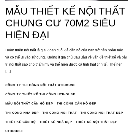
MẪU THIẾT KẾ NỘI THẤT
CHUNG CƯ 70M2 SIÊU
HIỆN ĐẠI
Hoàn thiện nội thất là giai đoạn cuối để căn hộ của bạn trở nên hoàn hảo
và có thể đi vào sử dụng. Không ít gia chủ đau đầu về vấn đề thiết kế và bài
trí nội thất sao cho thẩm mỹ và thể hiện được cá tính thật tinh tế. Thế nên
[…]
CÔNG TY THI CÔNG NỘI THẤT UTIHOUSE
CÔNG TY THIẾT KẾ THI CÔNG UTIHOUSE
MẪU NỘI THẤT CĂN HỘ ĐẸP
THI CÔNG CĂN HỘ ĐẸP
THI CÔNG NHÀ ĐẸP
THI CÔNG NỘI THẤT
THI CÔNG NỘI THẤT ĐẸP
THIẾT KẾ CĂN HỘ
THIẾT KẾ NHÀ ĐẸP
THIẾT KẾ NỘI THẤT ĐẸP
UTIHOUSE