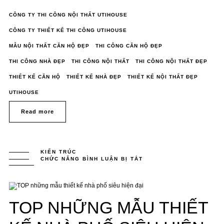
CÔNG TY THI CÔNG NỘI THẤT UTIHOUSE
CÔNG TY THIẾT KẾ THI CÔNG UTIHOUSE
MẪU NỘI THẤT CĂN HỘ ĐẸP
THI CÔNG CĂN HỘ ĐẸP
THI CÔNG NHÀ ĐẸP
THI CÔNG NỘI THẤT
THI CÔNG NỘI THẤT ĐẸP
THIẾT KẾ CĂN HỘ
THIẾT KẾ NHÀ ĐẸP
THIẾT KẾ NỘI THẤT ĐẸP
UTIHOUSE
Read more
KIẾN TRÚC
CHỨC NĂNG BÌNH LUẬN BỊ TẮT
Ở
TOP
NHỮNG
MẪU
THIẾT
KẾ
NHÀ
TOP NHỮNG MẪU THIẾT
PHỐ
SIÊU
HIỆN
ĐẠI