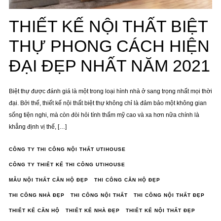
THIẾT KẾ NỘI THẤT BIỆT
THỰ PHONG CÁCH HIỆN
ĐẠI ĐẸP NHẤT NĂM 2021
Biệt thự được đánh giá là một trong loại hình nhà ở sang trọng nhất mọi thời
đại. Bởi thế, thiết kế nội thất biệt thự không chỉ là đảm bảo một không gian
sống tiện nghi, mà còn đòi hỏi tính thẩm mỹ cao và xa hơn nữa chính là
khẳng định vị thế, […]
CÔNG TY THI CÔNG NỘI THẤT UTIHOUSE
CÔNG TY THIẾT KẾ THI CÔNG UTIHOUSE
MẪU NỘI THẤT CĂN HỘ ĐẸP
THI CÔNG CĂN HỘ ĐẸP
THI CÔNG NHÀ ĐẸP
THI CÔNG NỘI THẤT
THI CÔNG NỘI THẤT ĐẸP
THIẾT KẾ CĂN HỘ
THIẾT KẾ NHÀ ĐẸP
THIẾT KẾ NỘI THẤT ĐẸP