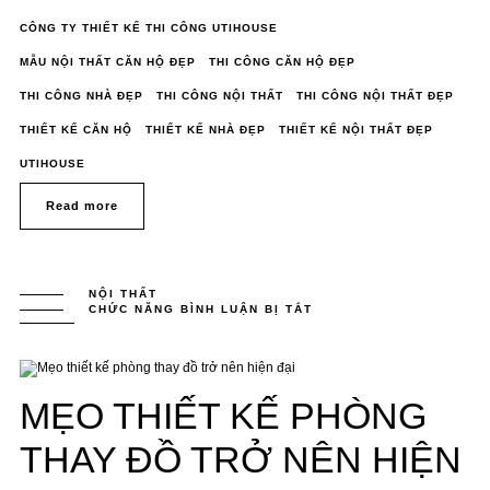
CÔNG TY THIẾT KẾ THI CÔNG UTIHOUSE
MẪU NỘI THẤT CĂN HỘ ĐẸP
THI CÔNG CĂN HỘ ĐẸP
THI CÔNG NHÀ ĐẸP
THI CÔNG NỘI THẤT
THI CÔNG NỘI THẤT ĐẸP
THIẾT KẾ CĂN HỘ
THIẾT KẾ NHÀ ĐẸP
THIẾT KẾ NỘI THẤT ĐẸP
UTIHOUSE
Read more
NỘI THẤT
CHỨC NĂNG BÌNH LUẬN BỊ TẮT
Ở
MẸO
THIẾT
KẾ
PHÒNG
THAY
ĐỒ
MẸO THIẾT KẾ PHÒNG
TRỞ
NÊN
HIỆN
ĐẠI
THAY ĐỒ TRỞ NÊN HIỆN