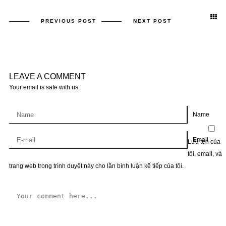
PREVIOUS POST
NEXT POST
LEAVE A COMMENT
Your email is safe with us.
Name
Email
Lưu tên của
tôi, email, và
trang web trong trình duyệt này cho lần bình luận kế tiếp của tôi.