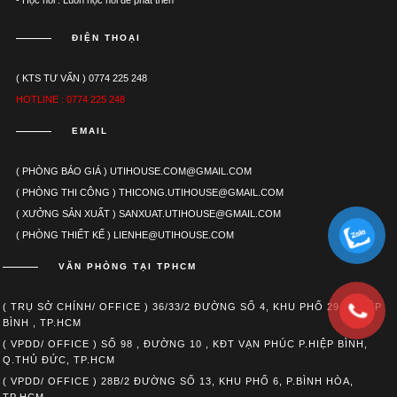
ĐIỆN THOẠI
( KTS TƯ VẤN ) 0774 225 248
HOTLINE : 0774 225 248
EMAIL
( PHÒNG BÁO GIÁ ) UTIHOUSE.COM@GMAIL.COM
( PHÒNG THI CÔNG ) THICONG.UTIHOUSE@GMAIL.COM
( XƯỞNG SẢN XUẤT ) SANXUAT.UTIHOUSE@GMAIL.COM
( PHÒNG THIẾT KẾ ) LIENHE@UTIHOUSE.COM
VĂN PHÒNG TẠI TPHCM
( TRỤ SỞ CHÍNH/ OFFICE ) 36/33/2 ĐƯỜNG SỐ 4, KHU PHỐ 29, P.HIỆP
BÌNH , TP.HCM
( VPDD/ OFFICE ) SỐ 98 , ĐƯỜNG 10 , KĐT VẠN PHÚC P.HIỆP BÌNH,
Q.THỦ ĐỨC, TP.HCM
( VPDD/ OFFICE ) 28B/2 ĐƯỜNG SỐ 13, KHU PHỐ 6, P.BÌNH HÒA,
TP.HCM