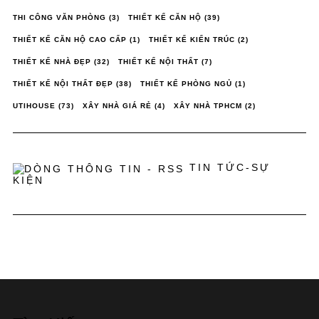
THI CÔNG VĂN PHÒNG
(3)
THIẾT KẾ CĂN HỘ
(39)
THIẾT KẾ CĂN HỘ CAO CẤP
(1)
THIẾT KẾ KIẾN TRÚC
(2)
THIẾT KẾ NHÀ ĐẸP
(32)
THIẾT KẾ NỘI THẤT
(7)
THIẾT KẾ NỘI THẤT ĐẸP
(38)
THIẾT KẾ PHÒNG NGỦ
(1)
UTIHOUSE
(73)
XÂY NHÀ GIÁ RẺ
(4)
XÂY NHÀ TPHCM
(2)
TIN TỨC-SỰ
KIỆN