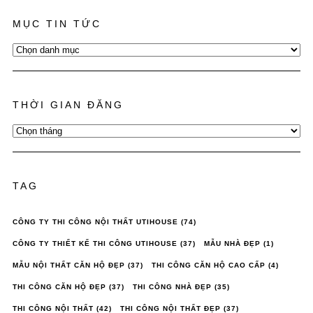
MỤC TIN TỨC
Mục
Tin
Tức
THỜI GIAN ĐĂNG
Thời
Gian
Đăng
TAG
CÔNG TY THI CÔNG NỘI THẤT UTIHOUSE
(74)
CÔNG TY THIẾT KẾ THI CÔNG UTIHOUSE
(37)
MẪU NHÀ ĐẸP
(1)
MẪU NỘI THẤT CĂN HỘ ĐẸP
(37)
THI CÔNG CĂN HỘ CAO CẤP
(4)
THI CÔNG CĂN HỘ ĐẸP
(37)
THI CÔNG NHÀ ĐẸP
(35)
THI CÔNG NỘI THẤT
(42)
THI CÔNG NỘI THẤT ĐẸP
(37)