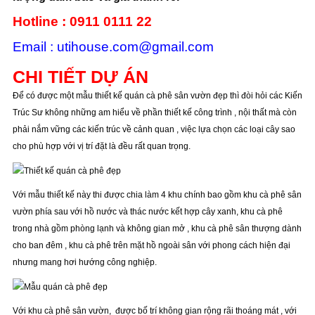
Hotline : 0911 0111 22
Email : utihouse.com@gmail.com
CHI TIẾT DỰ ÁN
Để có được một mẫu thiết kế quán cà phê sân vườn đẹp thì đòi hỏi các Kiến
Trúc Sư không những am hiểu về phần thiết kế công trình , nội thất mà còn
phải nắm vững các kiến trúc về cảnh quan , việc lựa chọn các loại cây sao
cho phù hợp với vị trí đặt là đều rất quan trọng.
Với mẫu thiết kế này thi được chia làm 4 khu chính bao gồm khu cà phê sân
vườn phía sau với hồ nước và thác nước kết hợp cây xanh, khu cà phê
trong nhà gồm phòng lạnh và không gian mở , khu cà phê sân thượng dành
cho ban đêm , khu cà phê trên mặt hồ ngoài sân với phong cách hiện đại
nhưng mang hơi hướng công nghiệp.
Với khu cà phê sân vườn, được bố trí không gian rộng rãi thoáng mát , với