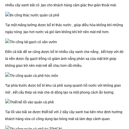
nhiều cây xanh bãi cỏ ,tạo cho khách hàng cảm giác thư giản thoải mái.
Tại một mãng tưởng được bố trí thác nước , giúp điều hòa không khí những
ngày nóng ,tạo hơi nước và gió làm không khí trở nên mát mẽ hơn.
Đến cả bãi để xe cũng được bố trí nhiều cây xanh che nắng , kết hợp với đó
là nền được ốp gạch trồng cỏ giảm ánh nắng phản xạ của mặt trời giúp
không gian trở nên mát mẽ dễ chịu hơn rất nhiều.
Tại phía trước được bố trí khu cà phê xung quanh hồ nước với không gian
mở , kết cấu thép và mái che di động tạo ra một phong cách ấn tượng.
Tại lối vào bãi xe được thiết kế với 2 dãy cây xanh hai bên như định hướng
khách hàng vừa có công dụng tạo bóng mát và làm đẹp cảnh quan.