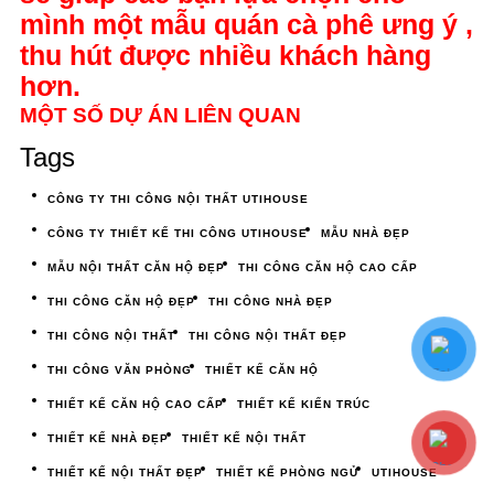
mình một mẫu quán cà phê ưng ý ,
thu hút được nhiều khách hàng
hơn.
MỘT SỐ DỰ ÁN LIÊN QUAN
Tags
CÔNG TY THI CÔNG NỘI THẤT UTIHOUSE
CÔNG TY THIẾT KẾ THI CÔNG UTIHOUSE
MẪU NHÀ ĐẸP
MẪU NỘI THẤT CĂN HỘ ĐẸP
THI CÔNG CĂN HỘ CAO CẤP
THI CÔNG CĂN HỘ ĐẸP
THI CÔNG NHÀ ĐẸP
THI CÔNG NỘI THẤT
THI CÔNG NỘI THẤT ĐẸP
THI CÔNG VĂN PHÒNG
THIẾT KẾ CĂN HỘ
THIẾT KẾ CĂN HỘ CAO CẤP
THIẾT KẾ KIẾN TRÚC
THIẾT KẾ NHÀ ĐẸP
THIẾT KẾ NỘI THẤT
THIẾT KẾ NỘI THẤT ĐẸP
THIẾT KẾ PHÒNG NGỦ
UTIHOUSE